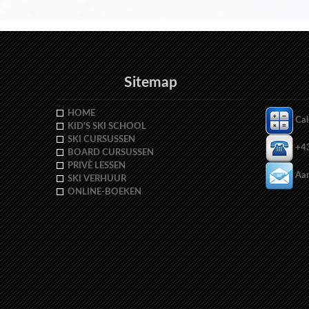
Sitemap
HOME
Cal
KID'S SKI SCHOOL
SKI CURSUSSEN
+43
BOARD CURSUSSEN
PRIVÈ LESSEN
Aan
SKI VERHUUR
ONLINE-BOEKEN