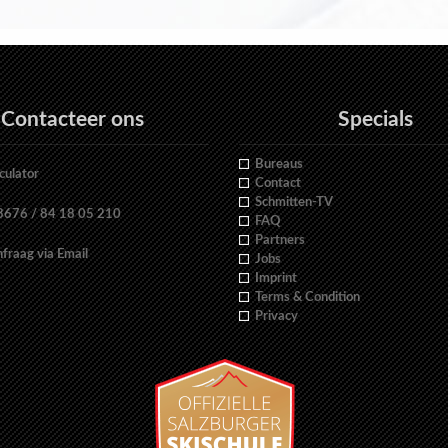
Contacteer ons
Specials
Bureaus
culator
Contact
Schmitten-TV
676 / 84 18 05 210
FAQ
Partners
fraag via Email
Jobs
Imprint
Terms & Condition
Privacy