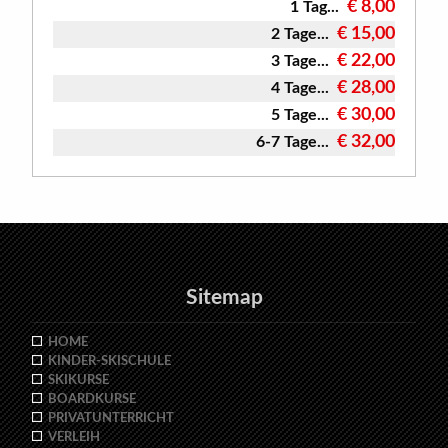
€ 8,00
1 Tag...
€ 15,00
2 Tage...
€ 22,00
3 Tage...
€ 28,00
4 Tage...
€ 30,00
5 Tage...
€ 32,00
6-7 Tage...
Sitemap
HOME
KINDER-SKISCHULE
SKIKURSE
BOARDKURSE
PRIVATUNTERRICHT
VERLEIH